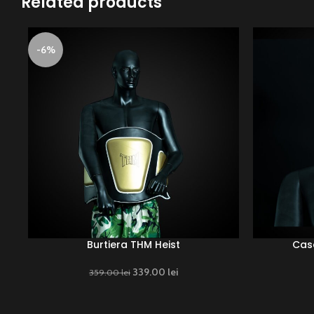
Related products
-6%
Burtiera THM Heist
Casc
339.00
Original price was:
lei
Current price
359.00
lei
359.00 lei.
is: 339.00 lei.